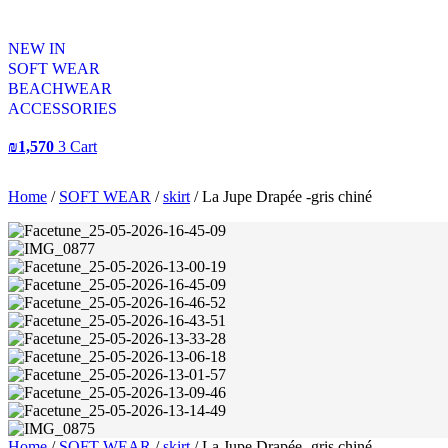
NEW IN
SOFT WEAR
BEACHWEAR
ACCESSORIES
₪
1,570
3
Cart
Home
/
SOFT WEAR
/
skirt
/ La Jupe Drapée -gris chiné
Home
/
SOFT WEAR
/
skirt
/ La Jupe Drapée -gris chiné