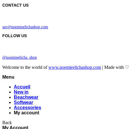
CONTACT US
sav@noemieelichashop.com
FOLLOW US
@noemieelicha_shop
Welcome to the world of
www.noemieelichashop.com
| Made with 
Menu
Accueil
New in
Beachwear
Softwear
Accessories
My account
Back
My Account