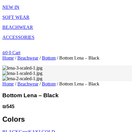
NEW IN
SOFT WEAR
BEACHWEAR
ACCESSORIES
₪
0
0
Cart
Home
/
Beachwear
/
Bottom
/ Bottom Lena – Black
Home
/
Beachwear
/
Bottom
/ Bottom Lena – Black
Bottom Lena – Black
₪
545
Colors
BLACK
Grey
KAKI GOLD