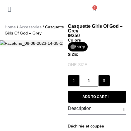
0
Back
My Account
Casquette Girls Of God –
Home
/
Accessories
/ Casquette
Orders
Grey
Girls Of God – Grey
₪
350
Colors
Addresses
Grey
SIZE:
Payment methods
ONE-SIZE
Account details
ADD TO CART
Log out
Description
Déchirée et coupée