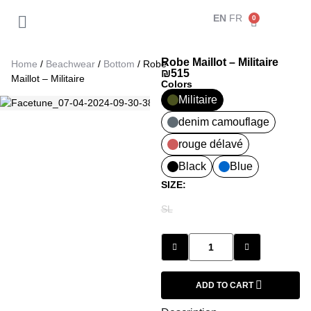
EN
FR
0
Back
My Account
Robe Maillot – Militaire
Home
/
Beachwear
/
Bottom
/ Robe
Orders
₪
515
Maillot – Militaire
Colors
Militaire
Addresses
denim camouflage
rouge délavé
Payment methods
Black
Blue
SIZE:
Account details
S
L
Log out
ADD TO CART